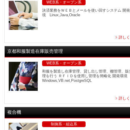
WEB系・オープン系
決済業務をＷＥＢとメールを使い回すシステム 開
境 Linux,Java,Oracle
詳しく
京都和服製造在庫販売管理
WEB系・オープン系
和服を製造し在庫管理、貸し出し管理、棚管理、販
理を行う ＲＦＩＤを使用し管理を簡略化 開発環
Windows,VB.net,PostgreSQL
詳しく
複合機
制御系・組込系