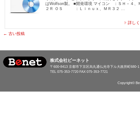
はWolfson製。 ■開発環境 マイコン ：ＳＨ－４、
２Ｒ ＯＳ ：Ｌｉｎｕｘ、ＭＲ３２ …
詳しく
←
古い投稿
株式会社ビーネット
〒600-8413 京都市下京区烏丸通仏光寺下ル大政所町680-
TEL 075-353-7720 FAX 075-353-7721
Copyright© Ben