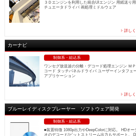
３Ｄエンジンを利用した統合UIエンジン 用紙送り
チュエータドライバ 画処理ミドルウェア
詳しく
カーナビ
制御系・組込系
ワンセグ放送波の分離・デコード処理エンジン Ｍ
コード タッチパネルドライバ ユーザーインタフェ
アプリケーション
詳しく
ブルーレイディスクプレーヤー ソフトウェア開発
制御系・組込系
■装置特徴 1080p出力やDeepColorに対応。 HDオ
オのデコード/ビットストリーム出力もサポート。 D